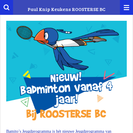
Ga
Paul Knip Keukens
ROOSTERSE BC
direct
naar
de
hoofdinhoud
Bamito’s Jeugdprogramma is hét nieuwe Jeugdprogramma van