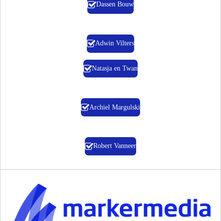
Dassen Bouw
Adwin Vilters
Natasja en Twan
Archiel Margulski
Robert Vanneer