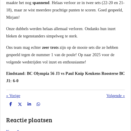
maakte het nog
spannend
. Helaas verloor ze in twee sets (22-20 en 21-
18), maar ze wist meerdere prachtige punten te scoren. Goed gespeeld,
Mirjam!
Onze dubbels werden helaas allemaal verloren. Ondanks hun inzet
bleken de tegenstanders simpelweg te sterk.
Ons team mag echter
zeer trots
zijn op de mooie sets die ze hebben
gespeeld tegen de nummer 1 van de poule! Op naar 2025 voor de
volgende wedstrijden vol inzet en enthousiasme!
Eindstand: BC Olympia 56 J3 vs Paul Knip Keukens Roosterse BC
J1: 6-0
«
Vorige
Volgende
»
D
D
S
D
e
e
h
e
l
e
a
l
Reactie plaatsen
e
l
r
e
n
e
n