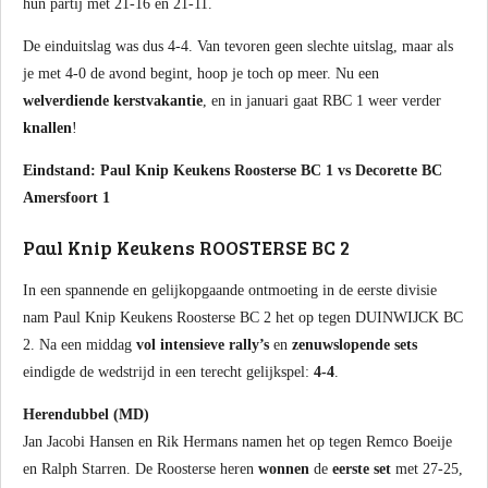
hun partij met 21-16 en 21-11.
De einduitslag was dus 4-4. Van tevoren geen slechte uitslag, maar als
je met 4-0 de avond begint, hoop je toch op meer. Nu een
welverdiende kerstvakantie
, en in januari gaat RBC 1 weer verder
knallen
!
Eindstand: Paul Knip Keukens Roosterse BC 1 vs Decorette BC
Amersfoort 1
Paul Knip Keukens ROOSTERSE BC 2
In een spannende en gelijkopgaande ontmoeting in de eerste divisie
nam Paul Knip Keukens Roosterse BC 2 het op tegen DUINWIJCK BC
2. Na een middag
vol intensieve rally’s
en
zenuwslopende sets
eindigde de wedstrijd in een terecht gelijkspel:
4-4
.
Herendubbel (MD)
Jan Jacobi Hansen en Rik Hermans namen het op tegen Remco Boeije
en Ralph Starren. De Roosterse heren
wonnen
de
eerste set
met 27-25,