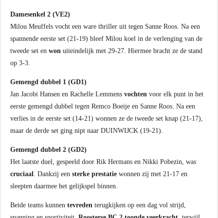
Damesenkel 2 (VE2)
Milou Meuffels vocht een ware thriller uit tegen Sanne Roos. Na een
spannende eerste set (21-19) bleef Milou koel in de verlenging van de
tweede set en
won
uiteindelijk met 29-27. Hiermee bracht ze de stand
op 3-3.
Gemengd dubbel 1 (GD1)
Jan Jacobi Hansen en Rachelle Lemmens
vochten
voor elk punt in het
eerste gemengd dubbel tegen Remco Boeije en Sanne Roos. Na een
verlies in de eerste set (14-21) wonnen ze de tweede set knap (21-17),
maar de derde set ging nipt naar DUINWIJCK (19-21).
Gemengd dubbel 2 (GD2)
Het laatste duel, gespeeld door Rik Hermans en Nikki Pobezin, was
cruciaal
. Dankzij een
sterke prestatie
wonnen zij met 21-17 en
sleepten daarmee het gelijkspel binnen.
Beide teams kunnen
tevreden
terugkijken op een dag vol strijd,
spanning en sportiviteit.
Roosterse BC 2 toonde veerkracht
, terwijl