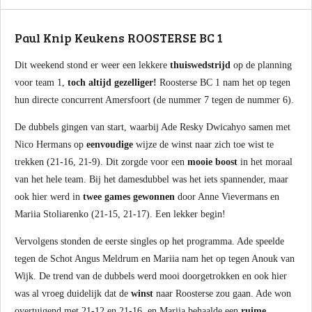
Paul Knip Keukens ROOSTERSE BC 1
Dit weekend stond er weer een lekkere
thuiswedstrijd
op de planning
voor team 1,
toch altijd gezelliger!
Roosterse BC 1 nam het op tegen
hun directe concurrent Amersfoort (de nummer 7 tegen de nummer 6).
De dubbels gingen van start, waarbij Ade Resky Dwicahyo samen met
Nico Hermans op
eenvoudige
wijze de winst naar zich toe wist te
trekken (21-16, 21-9). Dit zorgde voor een
mooie boost
in het moraal
van het hele team. Bij het damesdubbel was het iets spannender, maar
ook hier werd in
twee games gewonnen
door Anne Vievermans en
Mariia Stoliarenko (21-15, 21-17). Een lekker begin!
Vervolgens stonden de eerste singles op het programma. Ade speelde
tegen de Schot Angus Meldrum en Mariia nam het op tegen Anouk van
Wijk. De trend van de dubbels werd mooi doorgetrokken en ook hier
was al vroeg duidelijk dat de
winst
naar Roosterse zou gaan. Ade won
overtuigend met 21-12 en 21-16, en Mariia behaalde een
ruime