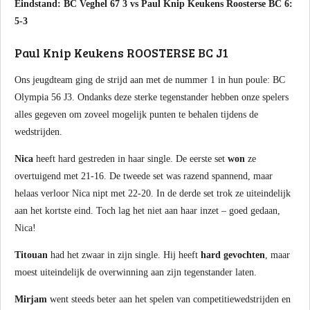
Eindstand: BC Veghel 67 3 vs Paul Knip Keukens Roosterse BC 6:
5-3
Paul Knip Keukens ROOSTERSE BC J1
Ons jeugdteam ging de strijd aan met de nummer 1 in hun poule: BC
Olympia 56 J3. Ondanks deze sterke tegenstander hebben onze spelers
alles gegeven om zoveel mogelijk punten te behalen tijdens de
wedstrijden.
Nica
heeft hard gestreden in haar single. De eerste set
won
ze
overtuigend met 21-16. De tweede set was razend spannend, maar
helaas verloor Nica nipt met 22-20. In de derde set trok ze uiteindelijk
aan het kortste eind. Toch lag het niet aan haar inzet – goed gedaan,
Nica!
Titouan
had het zwaar in zijn single. Hij heeft
hard gevochten
, maar
moest uiteindelijk de overwinning aan zijn tegenstander laten.
Mirjam
went steeds beter aan het spelen van competitiewedstrijden en