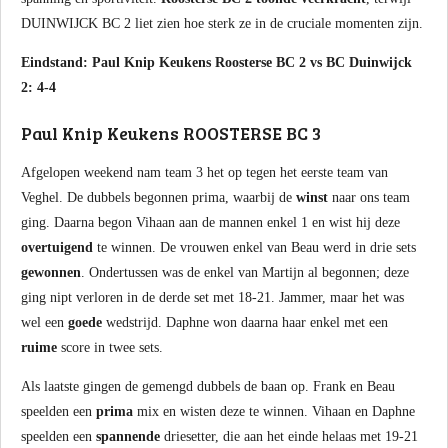
DUINWIJCK BC 2 liet zien hoe sterk ze in de cruciale momenten zijn.
Eindstand: Paul Knip Keukens Roosterse BC 2 vs BC Duinwijck
2: 4-4
Paul Knip Keukens ROOSTERSE BC 3
Afgelopen weekend nam team 3 het op tegen het eerste team van
Veghel. De dubbels begonnen prima, waarbij de
winst
naar ons team
ging. Daarna begon Vihaan aan de mannen enkel 1 en wist hij deze
overtuigend
te winnen. De vrouwen enkel van Beau werd in drie sets
gewonnen
. Ondertussen was de enkel van Martijn al begonnen; deze
ging nipt verloren in de derde set met 18-21. Jammer, maar het was
wel een
goede
wedstrijd. Daphne won daarna haar enkel met een
ruime
score in twee sets.
Als laatste gingen de gemengd dubbels de baan op. Frank en Beau
speelden een
prima
mix en wisten deze te winnen. Vihaan en Daphne
speelden een
spannende
driesetter, die aan het einde helaas met 19-21