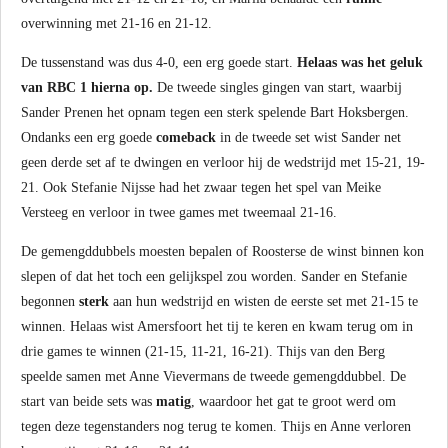
overwinning met 21-16 en 21-12.
De tussenstand was dus 4-0, een erg goede start.
Helaas was het geluk
van RBC 1 hierna op.
De tweede singles gingen van start, waarbij
Sander Prenen het opnam tegen een sterk spelende Bart Hoksbergen.
Ondanks een erg goede
comeback
in de tweede set wist Sander net
geen derde set af te dwingen en verloor hij de wedstrijd met 15-21, 19-
21. Ook Stefanie Nijsse had het zwaar tegen het spel van Meike
Versteeg en verloor in twee games met tweemaal 21-16.
De gemengddubbels moesten bepalen of Roosterse de winst binnen kon
slepen of dat het toch een gelijkspel zou worden. Sander en Stefanie
begonnen
sterk
aan hun wedstrijd en wisten de eerste set met 21-15 te
winnen. Helaas wist Amersfoort het tij te keren en kwam terug om in
drie games te winnen (21-15, 11-21, 16-21). Thijs van den Berg
speelde samen met Anne Vievermans de tweede gemengddubbel. De
start van beide sets was
matig
, waardoor het gat te groot werd om
tegen deze tegenstanders nog terug te komen. Thijs en Anne verloren