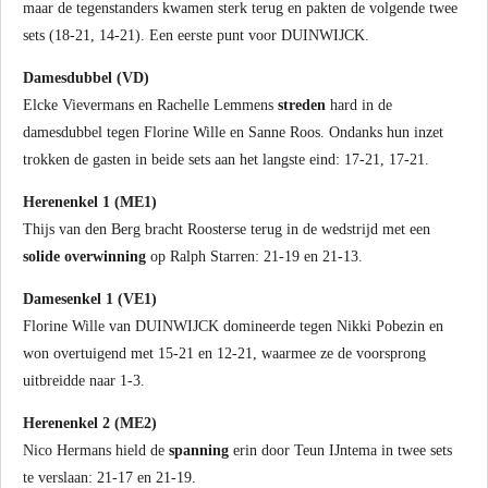
maar de tegenstanders kwamen sterk terug en pakten de volgende twee
sets (18-21, 14-21). Een eerste punt voor DUINWIJCK.
Damesdubbel (VD)
Elcke Vievermans en Rachelle Lemmens
streden
hard in de
damesdubbel tegen Florine Wille en Sanne Roos. Ondanks hun inzet
trokken de gasten in beide sets aan het langste eind: 17-21, 17-21.
Herenenkel 1 (ME1)
Thijs van den Berg bracht Roosterse terug in de wedstrijd met een
solide
overwinning
op Ralph Starren: 21-19 en 21-13.
Damesenkel 1 (VE1)
Florine Wille van DUINWIJCK domineerde tegen Nikki Pobezin en
won overtuigend met 15-21 en 12-21, waarmee ze de voorsprong
uitbreidde naar 1-3.
Herenenkel 2 (ME2)
Nico Hermans hield de
spanning
erin door Teun IJntema in twee sets
te verslaan: 21-17 en 21-19.