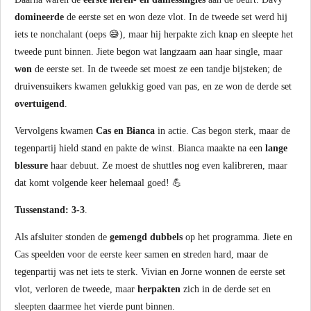
domineerde
de eerste set en won deze vlot. In de tweede set werd hij
iets te nonchalant (oeps 😅), maar hij herpakte zich knap en sleepte het
tweede punt binnen. Jiete begon wat langzaam aan haar single, maar
won
de eerste set. In de tweede set moest ze een tandje bijsteken; de
druivensuikers kwamen gelukkig goed van pas, en ze won de derde set
overtuigend
.
Vervolgens kwamen
Cas en Bianca
in actie. Cas begon sterk, maar de
tegenpartij hield stand en pakte de winst. Bianca maakte na een
lange
blessure
haar debuut. Ze moest de shuttles nog even kalibreren, maar
dat komt volgende keer helemaal goed! 💪
Tussenstand: 3-3
.
Als afsluiter stonden de
gemengd dubbels
op het programma. Jiete en
Cas speelden voor de eerste keer samen en streden hard, maar de
tegenpartij was net iets te sterk. Vivian en Jorne wonnen de eerste set
vlot, verloren de tweede, maar
herpakten
zich in de derde set en
sleepten daarmee het vierde punt binnen.