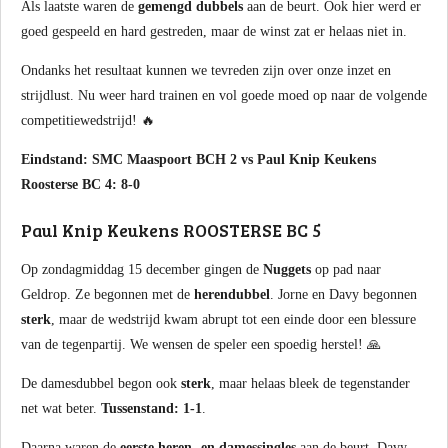
Als laatste waren de
gemengd dubbels
aan de beurt. Ook hier werd er
goed gespeeld en hard gestreden, maar de winst zat er helaas niet in.
Ondanks het resultaat kunnen we tevreden zijn over onze inzet en
strijdlust. Nu weer hard trainen en vol goede moed op naar de volgende
competitiewedstrijd! 🔥
Eindstand: SMC Maaspoort BCH 2 vs Paul Knip Keukens
Roosterse BC 4: 8-0
Paul Knip Keukens ROOSTERSE BC 5
Op zondagmiddag 15 december gingen de
Nuggets
op pad naar
Geldrop. Ze begonnen met de
herendubbel
. Jorne en Davy begonnen
sterk
, maar de wedstrijd kwam abrupt tot een einde door een blessure
van de tegenpartij. We wensen de speler een spoedig herstel! 🙏
De damesdubbel begon ook
sterk
, maar helaas bleek de tegenstander
net wat beter.
Tussenstand: 1-1
.
Daarna waren de
eerste heren- en damessingles
aan de beurt. Davy