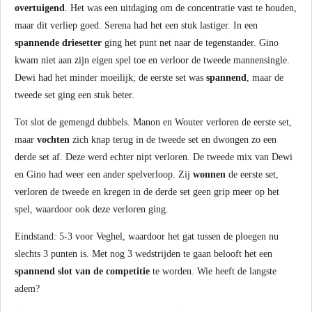
overtuigend
. Het was een uitdaging om de concentratie vast te houden,
maar dit verliep goed. Serena had het een stuk lastiger. In een
spannende
driesetter
ging het punt net naar de tegenstander. Gino
kwam niet aan zijn eigen spel toe en verloor de tweede mannensingle.
Dewi had het minder moeilijk; de eerste set was
spannend
, maar de
tweede set ging een stuk beter.
Tot slot de gemengd dubbels. Manon en Wouter verloren de eerste set,
maar
vochten
zich knap terug in de tweede set en dwongen zo een
derde set af. Deze werd echter nipt verloren. De tweede mix van Dewi
en Gino had weer een ander spelverloop. Zij
wonnen
de eerste set,
verloren de tweede en kregen in de derde set geen grip meer op het
spel, waardoor ook deze verloren ging.
Eindstand: 5-3 voor Veghel, waardoor het gat tussen de ploegen nu
slechts 3 punten is. Met nog 3 wedstrijden te gaan belooft het een
spannend
slot van de competitie
te worden. Wie heeft de langste
adem?